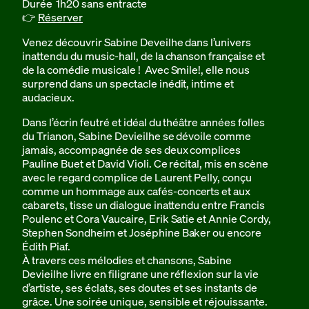
Durée 1h20 sans entracte
👉
Réserver
Venez découvrir Sabine Deveilhe dans l’univers
inattendu du music-hall, de la chanson française et
de la comédie musicale ! Avec Smile!, elle nous
surprend dans un spectacle inédit, intime et
audacieux.
Dans l’écrin feutré et idéal du théâtre années folles
du Trianon, Sabine Devieilhe se dévoile comme
jamais, accompagnée de ses deux complices
Pauline Buet et David Violi. Ce récital, mis en scène
avec le regard complice de Laurent Pelly, conçu
comme un hommage aux cafés-concerts et aux
cabarets, tisse un dialogue inattendu entre Francis
Poulenc et Cora Vaucaire, Erik Satie et Annie Cordy,
Stephen Sondheim et Joséphine Baker ou encore
Édith Piaf.
À travers ces mélodies et chansons, Sabine
Devieilhe livre en filigrane une réflexion sur la vie
d’artiste, ses éclats, ses doutes et ses instants de
grâce. Une soirée unique, sensible et réjouissante.