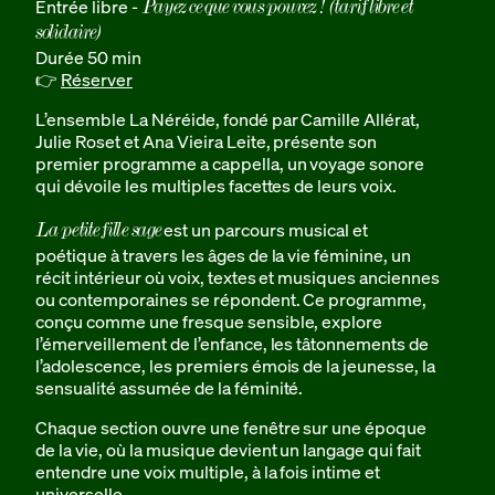
Entrée libre -
Payez ce que vous pouvez ! (tarif libre et
solidaire)
Durée 50 min
👉
Réserver
L’ensemble La Néréide, fondé par Camille Allérat,
Julie Roset et Ana Vieira Leite, présente son
premier programme a cappella, un voyage sonore
qui dévoile les multiples facettes de leurs voix.
est un parcours musical et
La petite fille sage
poétique à travers les âges de la vie féminine, un
récit intérieur où voix, textes et musiques anciennes
ou contemporaines se répondent. Ce programme,
conçu comme une fresque sensible, explore
l’émerveillement de l’enfance, les tâtonnements de
l’adolescence, les premiers émois de la jeunesse, la
sensualité assumée de la féminité.
Chaque section ouvre une fenêtre sur une époque
de la vie, où la musique devient un langage qui fait
entendre une voix multiple, à la fois intime et
universelle.